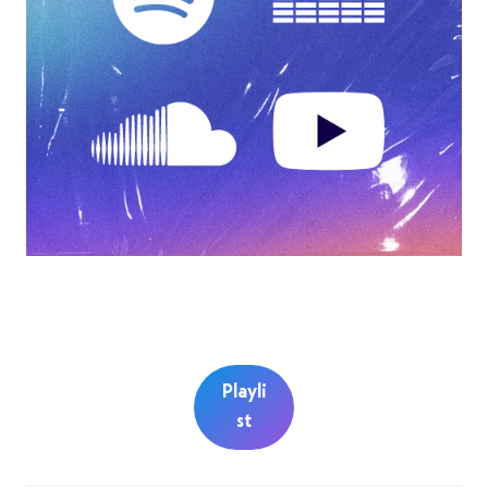
Playli
st