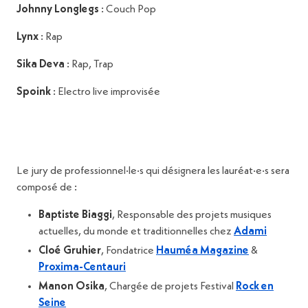
Johnny Longlegs
: Couch Pop
Lynx
: Rap
Sika Deva
: Rap, Trap
Spoink
: Electro live improvisée
Le jury de professionnel·le·s qui désignera les lauréat·e·s sera
composé de :
Baptiste Biaggi
, Responsable des projets musiques
actuelles, du monde et traditionnelles chez
Adami
Cloé Gruhier
, Fondatrice
Hauméa Magazine
&
Proxima-Centauri
Manon Osika
, Chargée de projets Festival
Rock en
Seine