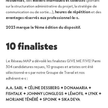
résidences
, des
ateliers individuels et collectifs
(portant
sur la structuration administrative du projet, la stratégie de
communication ou de sortie…),
heures de répétition
et des
avantages réservés aux professionnel·le·s.
2023 marque la 9ème édition du dispositif.
10 finalistes
Le Réseau MAP a dévoilé les finalistes GIVE ME FIVE! Parmi
304 candidatures reçues, 10 groupes et artistes ont été
sélectionné·e·s par notre Groupe de Travail et nos
adhérent·e·s :
A.A. SARL ✦ CÉLINE DESSBERG ✦ DONAMARIA ✦
FISHTALK ✦ JOHNNY LONGLEGS ✦ LÉMOFIL ✦ LYNX ✦
MORJANE TÉNÉRÉ ✦ SPOINK ✦ SIKA DEVA