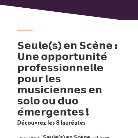
𝗦𝗲𝘂𝗹𝗲(𝘀) 𝗲𝗻 𝗦𝗰𝗲̀𝗻𝗲 :
𝗨𝗻𝗲 𝗼𝗽𝗽𝗼𝗿𝘁𝘂𝗻𝗶𝘁𝗲́
𝗽𝗿𝗼𝗳𝗲𝘀𝘀𝗶𝗼𝗻𝗻𝗲𝗹𝗹𝗲
𝗽𝗼𝘂𝗿 𝗹𝗲𝘀
𝗺𝘂𝘀𝗶𝗰𝗶𝗲𝗻𝗻𝗲𝘀 𝗲𝗻
𝘀𝗼𝗹𝗼 𝗼𝘂 𝗱𝘂𝗼
𝗲́𝗺𝗲𝗿𝗴𝗲𝗻𝘁𝗲𝘀 !
Découvrez les 8 lauréates
L
e dispositif
𝗦𝗲𝘂𝗹𝗲(𝘀) 𝗲𝗻 𝗦𝗰𝗲̀𝗻𝗲
, initié par