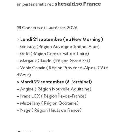
en partenariat avec
𝘀𝗵𝗲𝘀𝗮𝗶𝗱.𝘀𝗼 𝗙𝗿𝗮𝗻𝗰𝗲
📅 Concerts et Lauréates 2026
↘︎
Lundi 21 septembre ( au New Morning )
– Gintsugi (Région Auvergne-Rhône-Alpe)
– Grife (Région Centre-Val-de-Loire)
– Margaux Claudel (Région Grand Est)
– Venin Carmin ( Région Provence-Alpes- Côte
d’Azur)
↘︎
Mardi 22 septembre (à L’archipel)
– Angine ( Région Nouvelle Aquitaine)
– Ivana LCX ( Région Île-de-France)
– Miszellany ( Région Occitanie)
– Nage ( Région Hauts de France)