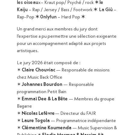
les oiseau
x– Kraut pop/ Psyché / rock
✶
le
Kaiju
– Rap / Jersey / Bass / Footwork
✶ La Giù
–
Rap-Pop
✶ 0nlyfun
– Hard Pop
✶
Un grand merci aux membres du jury dont
l’expertise a pu permettre une sélection exigeante
pour un accompagnement adapté aux projets
artistiques.
Le jury 2026 était composé de :
✶
Claire Chouviac
— Responsable de missions
chez Music Back Office
✶
Johannes Bourdon
— Responsable
programmation Petit Bain
✶
Emmaï Dee & La Bête
— Membres du groupe
Bagarre
✶
Nicolas Lefèvre
— Directeur du FAIR
✶
Laure Togola
— Programmatrice indépendante
✶
Clémentine Koumenda
— Music Supervision &