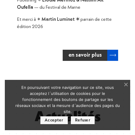
Publishing ✶
Elodie Mermoz & Nassim Ait
Oufella
— du Festival de Marne
Et merci à ✶
Martin Luminet ✶
parrain de cette
édition 2026
en savoir plus
En poursuivant votre navigation sur ce site, vous
acceptez l´utilisation de cookies pour le
fonctionnement des boutons de partage sur les
réseaux sociaux et la mesure d´audience des pages du
site.
Actualités
Accepter
Refuser