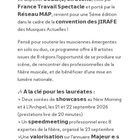
𝗙𝗿𝗮𝗻𝗰𝗲 𝗧𝗿𝗮𝘃𝗮𝗶𝗹 𝗦𝗽𝗲𝗰𝘁𝗮𝗰𝗹𝗲
et porté par le
𝗥𝗲́𝘀𝗲𝗮𝘂 𝗠𝗔𝗣
, revient pour une 5ème édition
dans le cadre de la
𝗰𝗼𝗻𝘃𝗲𝗻𝘁𝗶𝗼𝗻 𝗱𝗲𝘀 𝗝𝗜𝗥𝗔𝗙𝗘
des Musiques Actuelles !
Pensé pour soutenir les musiciennes émergentes
en solo ou duo, ce programme offre à 8 artistes
issues de 8 régions l’opportunité de se produire sur
scène, de rencontrer des professionnelles de la
filière musicale, et de bénéficier d’une mise en
lumière nationale.
🎶
𝗔̀ 𝗹𝗮 𝗰𝗹𝗲́ 𝗽𝗼𝘂𝗿 𝗹𝗲𝘀 𝗹𝗮𝘂𝗿𝗲́𝗮𝘁𝗲𝘀 :
↘︎ Deux soirées de
𝘀𝗵𝗼𝘄𝗰𝗮𝘀𝗲𝘀
au New Morning
et à L’Archipel, les 21 et 22 septembre 2026
(prestations live de 20 minutes)
↘︎ Un
𝘀𝗽𝗲𝗲𝗱𝗺𝗲𝗲𝘁𝗶𝗻𝗴
professionnel avec 8
expertes de la filière, organisé le
23 septembre
↘︎
Une
𝘃𝗮𝗹𝗼𝗿𝗶𝘀𝗮𝘁𝗶𝗼𝗻
sur l’annuaire
𝗠𝗮𝗷𝗲𝘂𝗿·𝗲·𝘀