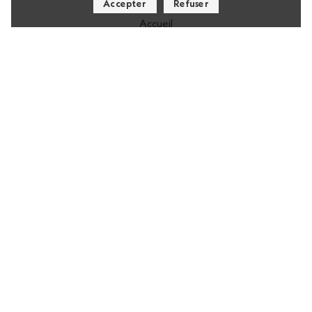
Accepter
Refuser
Accueil
Contact
Le MAP, c’est quoi ?
Nos Partenaires
Politique de Confidentialité
Mentions Légales
Contact
56 Rue de la Fontaine au Roi,
75011 Paris