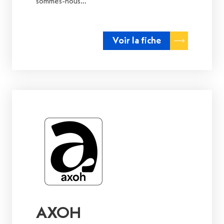
sommes-nous…
Voir la fiche
AXOH