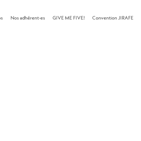
os
Nos adhérent·es
GIVE ME FIVE!
Convention JIRAFE