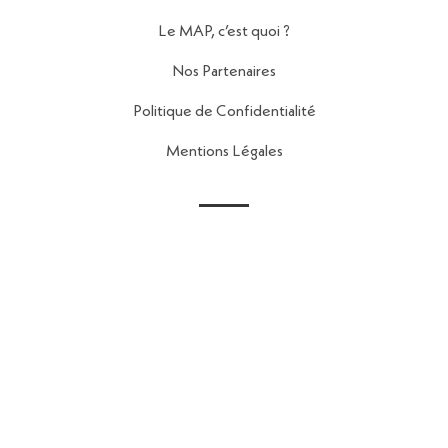
Le MAP, c’est quoi ?
Nos Partenaires
Politique de Confidentialité
Mentions Légales
Contact
56 Rue de la Fontaine au Roi,
75011 Paris
contact@reseau-map.fr
06 28 04 45 84