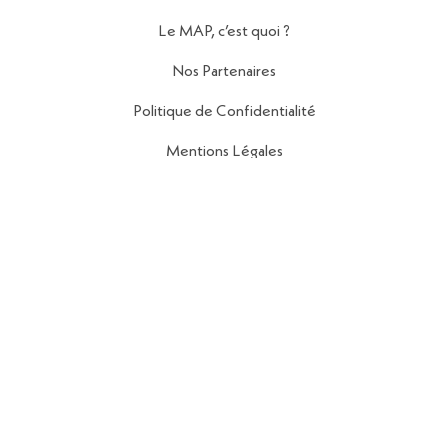
Le MAP, c’est quoi ?
Nos Partenaires
Politique de Confidentialité
Mentions Légales
Contact
56 Rue de la Fontaine au Roi,
75011 Paris
contact@reseau-map.fr
06 28 04 45 84