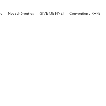
os
Nos adhérent·es
GIVE ME FIVE!
Convention JIRAFE