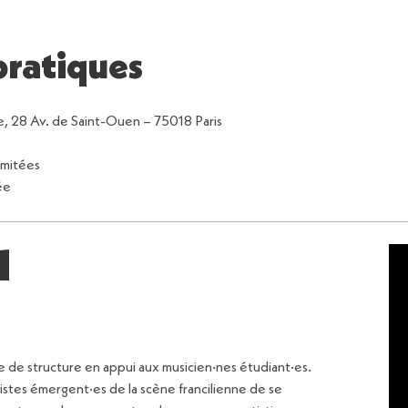
pratiques
e, 28 Av. de Saint-Ouen – 75018 Paris
limitées
ée
l
ce de structure en appui aux musicien·nes étudiant·es.
istes émergent·es de la scène francilienne de se