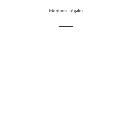
Mentions Légales
Contact
56 Rue de la Fontaine au Roi,
75011 Paris
contact@reseau-map.fr
06 28 04 45 84