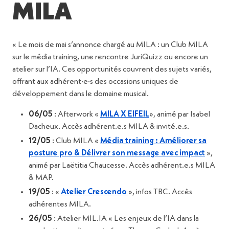
MILA
« Le mois de mai s’annonce chargé au MILA : un Club MILA
sur le média training, une rencontre JuriQuizz ou encore un
atelier sur l’IA. Ces opportunités couvrent des sujets variés,
offrant aux adhérent·e·s des occasions uniques de
développement dans le domaine musical.
06/05
: Afterwork «
MILA X EIFEIL
», animé par Isabel
Dacheux. Accès adhérent.e.s MILA & invité.e.s.
12/05
: Club MILA «
Média training : Améliorer sa
posture pro & Délivrer son message avec impact
»,
animé par Laëtitia Chaucesse. Accès adhérent.e.s MILA
& MAP.
19/05
: «
Atelier Crescendo
», infos TBC. Accès
adhérentes MILA.
26/05
: Atelier MIL.IA « Les enjeux de l’IA dans la