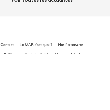
Voir toutes les actualités
Contact
Le MAP, c’est quoi ?
Nos Partenaires
Politique de Confidentialité
Mentions Légales