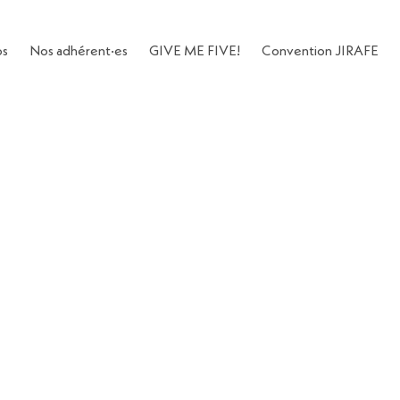
os
Nos adhérent·es
GIVE ME FIVE!
Convention JIRAFE