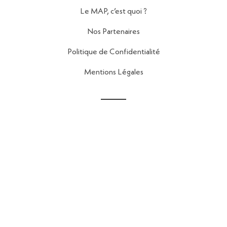
Le MAP, c’est quoi ?
Nos Partenaires
Politique de Confidentialité
Mentions Légales
Contact
56 Rue de la Fontaine au Roi,
75011 Paris
contact@reseau-map.fr
06 28 04 45 84