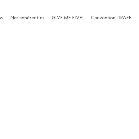
os
Nos adhérent·es
GIVE ME FIVE!
Convention JIRAFE