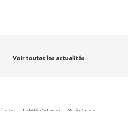
Voir toutes les actualités
Contact
Le MAP, c’est quoi ?
Nos Partenaires
Politique de Confidentialité
Mentions Légales