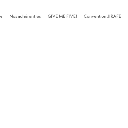
os
Nos adhérent·es
GIVE ME FIVE!
Convention JIRAFE