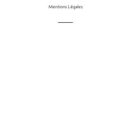
Mentions Légales
Contact
56 Rue de la Fontaine au Roi,
75011 Paris
contact@reseau-map.fr
06 28 04 45 84
Conception & Réalisation :
Cereal Concept