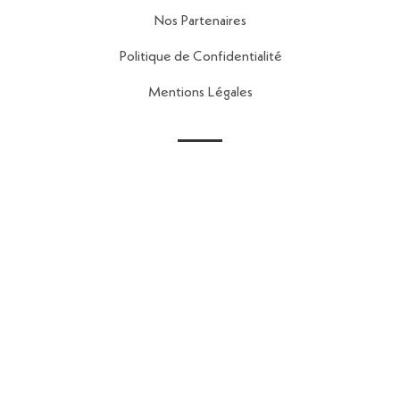
Nos Partenaires
Politique de Confidentialité
Mentions Légales
Contact
56 Rue de la Fontaine au Roi,
75011 Paris
contact@reseau-map.fr
06 28 04 45 84