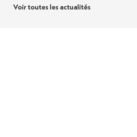
Voir toutes les actualités
Contact
Le MAP, c’est quoi ?
Nos Partenaires
Politique de Confidentialité
Mentions Légales