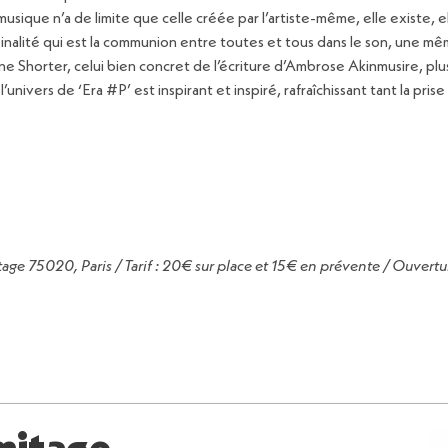
sique n’a de limite que celle créée par l’artiste-même, elle existe, elle 
inalité qui est la communion entre toutes et tous dans le son, une mê
yne Shorter, celui bien concret de l’écriture d’Ambrose Akinmusire, 
’univers de ‘Era #P’ est inspirant et inspiré, rafraîchissant tant la pri
itage 75020, Paris / Tarif : 20€ sur place et 15€ en prévente / Ouver