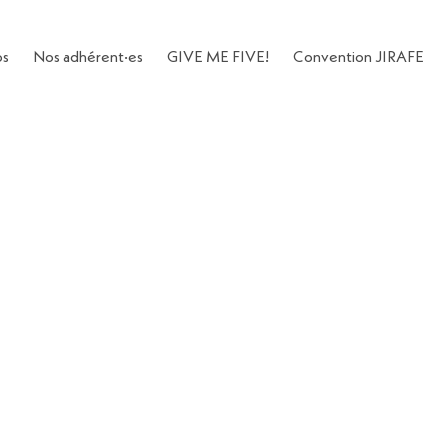
os
Nos adhérent·es
GIVE ME FIVE!
Convention JIRAFE