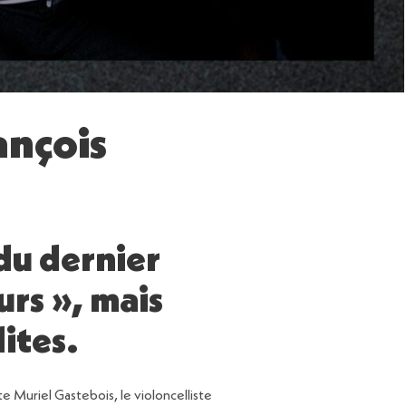
ançois
du dernier
urs », mais
ites.
te Muriel Gastebois, le violoncelliste