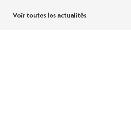
Voir toutes les actualités
Contact
Le MAP, c’est quoi ?
Nos Partenaires
Politique de Confidentialité
Mentions Légales