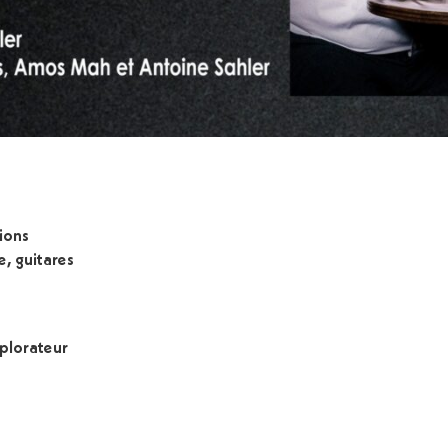
sions
e, guitares
xplorateur