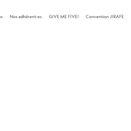
os
Nos adhérent·es
GIVE ME FIVE!
Convention JIRAFE