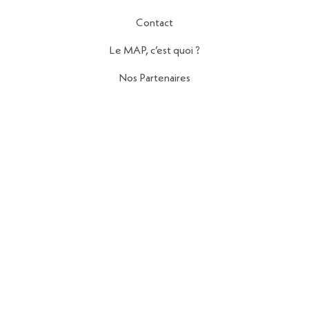
Contact
Le MAP, c’est quoi ?
Nos Partenaires
Politique de Confidentialité
Mentions Légales
Contact
56 Rue de la Fontaine au Roi,
75011 Paris
contact@reseau-map.fr
06 28 04 45 84