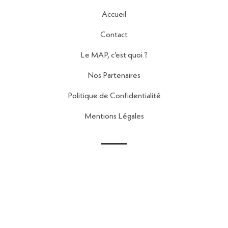
Accueil
Contact
Le MAP, c’est quoi ?
Nos Partenaires
Politique de Confidentialité
Mentions Légales
Contact
56 Rue de la Fontaine au Roi,
75011 Paris
contact@reseau-map.fr