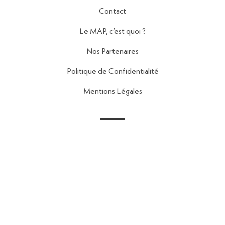
Contact
Le MAP, c’est quoi ?
Nos Partenaires
Politique de Confidentialité
Mentions Légales
Contact
56 Rue de la Fontaine au Roi,
75011 Paris
contact@reseau-map.fr
06 28 04 45 84