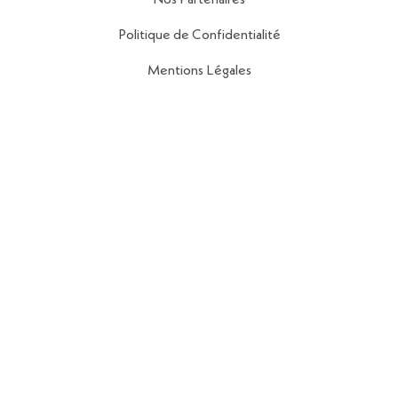
Nos Partenaires
Politique de Confidentialité
Mentions Légales
Contact
56 Rue de la Fontaine au Roi,
75011 Paris
contact@reseau-map.fr
06 28 04 45 84