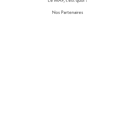
Le MAP, c’est quoi ?
Nos Partenaires
Politique de Confidentialité
Mentions Légales
Contact
56 Rue de la Fontaine au Roi,
75011 Paris
contact@reseau-map.fr
06 28 04 45 84