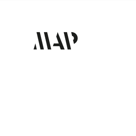
Contact
56 Rue de la Fontaine au
Roi,
75011 Paris
contact@reseau-map.fr
06 28 04 45 84