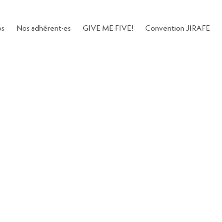
os
Nos adhérent·es
GIVE ME FIVE!
Convention JIRAFE