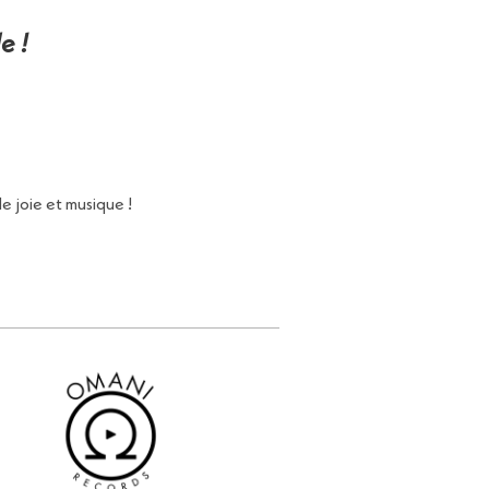
e !
e joie et musique !