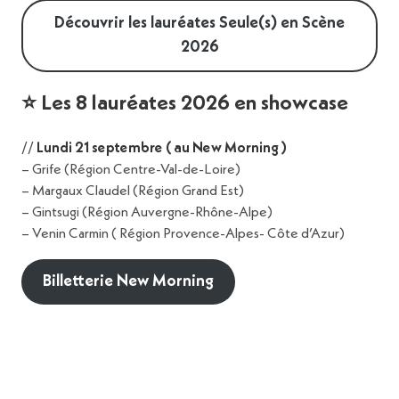
24
Découvrir les lauréates Seule(s) en Scène
sept.
2026
00:00
00:00
>
⭐️ Les 8 lauréates 2026 en showcase
FGO Barbara
France Travail spectacle
Jour 4 · Jeudi 24 septembre · Tables rondes et ateliers à FGO Barbar
//
Lundi 21 septembre ( au New Morning )
– Grife (Région Centre-Val-de-Loire)
– Margaux Claudel (Région Grand Est)
Faire rimer carrière et
– Gintsugi (Région Auvergne-Rhône-Alpe)
Agence Spectacle en charge du suivi des
longévité : remettre sa
– Venin Carmin ( Région Provence-Alpes- Côte d’Azur)
intermittents artistes de l’Île-de-France
santé physique et mentale à
l’épicentre de sa pratique
Billetterie New Morning
Comment préserver son corps et son esprit dans
une industrie où l’intensité et la précarité sont
souvent la norme ? À travers le témoignage de
l’artiste Thérèse, interviewée par Alexandra,