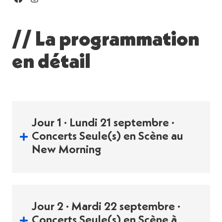
// La programmation
en détail
Jour 1 · Lundi 21 septembre ·
Concerts Seule(s) en Scène au
New Morning
Partager
Jour 2 · Mardi 22 septembre ·
21
Concerts Seule(s) en Scène à