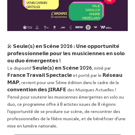
Lucie
Sabatier
, Présidente de
MEWEM
carrière, France travail
France
Spectacle au service des
professionnel·le·s de la
FERMER
musique
Vous souhaitez avoir des informations sur les
🎤
𝗦𝗲𝘂𝗹𝗲(𝘀) 𝗲𝗻 𝗦𝗰𝗲̀𝗻𝗲 2026 : 𝗨𝗻𝗲 𝗼𝗽𝗽𝗼𝗿𝘁𝘂𝗻𝗶𝘁𝗲́
services offerts par l’agence AVS ARTISTES Paris
𝗽𝗿𝗼𝗳𝗲𝘀𝘀𝗶𝗼𝗻𝗻𝗲𝗹𝗹𝗲 𝗽𝗼𝘂𝗿 𝗹𝗲𝘀 𝗺𝘂𝘀𝗶𝗰𝗶𝗲𝗻𝗻𝗲𝘀 𝗲𝗻 𝘀𝗼𝗹𝗼
IDF qui accompagnent les artistes intermittents
𝗼𝘂 𝗱𝘂𝗼 𝗲́𝗺𝗲𝗿𝗴𝗲𝗻𝘁𝗲𝘀 !
MEWEM France
d’Ile de France ? Vous avez des questions
Le dispositif
𝗦𝗲𝘂𝗹𝗲(𝘀) 𝗲𝗻 𝗦𝗰𝗲̀𝗻𝗲 2026
, initié par
relatives aux premiers pas dans l’intermittence du
𝗙𝗿𝗮𝗻𝗰𝗲 𝗧𝗿𝗮𝘃𝗮𝗶𝗹 𝗦𝗽𝗲𝗰𝘁𝗮𝗰𝗹𝗲
et porté par le
𝗥𝗲́𝘀𝗲𝗮𝘂
spectacle, Quelles démarches réaliser pour
𝗠𝗔𝗣
, revient pour une 5ème édition dans le cadre de la
devenir intermittent du spectacle ?
𝗰𝗼𝗻𝘃𝗲𝗻𝘁𝗶𝗼𝗻 𝗱𝗲𝘀 𝗝𝗜𝗥𝗔𝗙𝗘
des Musiques Actuelles !
Avec
Pensé pour soutenir les musiciennes émergentes en solo ou
duo, ce programme offre à 8 artistes issues de 8 régions
Delphine
Ricateau,
Conseillère
l’opportunité de se produire sur scène, de rencontrer des
spectacle
France Travail
professionnelles de la filière musicale, et de bénéficier d’une
Partager
Maria
Neves
mise en lumière nationale.