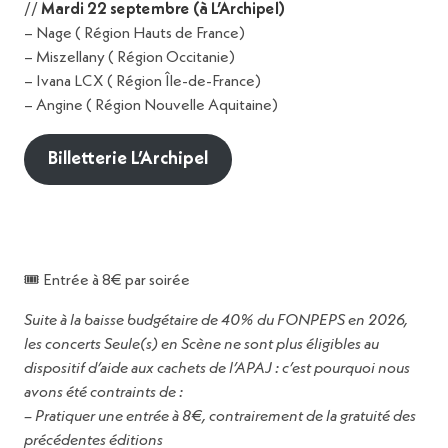
binôme du podcast
T’as mal où ?
, cet atelier
//
Mardi 22 septembre (à L’Archipel)
propose une plongée sans filtre dans les réalités
– Nage ( Région Hauts de France)
physiques et mentales vécues par les
Partager
– Miszellany ( Région Occitanie)
professionnel·les de la musique.
– Ivana LCX ( Région Île-de-France)
25
– Angine ( Région Nouvelle Aquitaine)
On y explorera les grands enseignements du
podcast, de l’endométriose à la perte auditive,
sept.
Billetterie L’Archipel
des effets des tournées à ceux des addictions,
en passant par les parcours de soin et de
00:00
00:00
>
résilience, accompagnés d’extraits choisis.
FGO Barbara
L’atelier se veut aussi pratique : une présentation
ur 5 · Vendredi 25 septembre · Tables rondes et ateliers à FGO Barb
des ressources repérées au fil des épisodes
🎟️ Entrée à 8€ par soirée
(Audiens, Thalie Santé, Agi-Son, CEFON, etc.)
Suite à la baisse budgétaire de 40% du FONPEPS en 2026,
sera proposée, avant un temps d’échange
Comment construire son
les concerts Seule(s) en Scène ne sont plus éligibles au
collectif pour partager expériences, questions et
projet grâce aux initiatives
dispositif d’aide aux cachets de l’APAJ : c’est pourquoi nous
outils.
de soutien dans les musiques
avons été contraints de :
Un temps fort pour (re)mettre la santé au centre
actuelles ?
– Pratiquer une entrée à 8€, contrairement de la gratuité des
des pratiques artistiques !
précédentes éditions