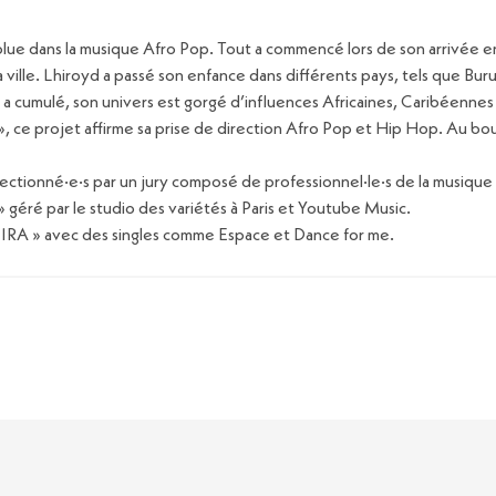
volue dans la musique Afro Pop. Tout a commencé lors de son arrivée e
 ville. Lhiroyd a passé son enfance dans différents pays, tels que Bur
u’il a cumulé, son univers est gorgé d’influences Africaines, Caribéenne
 », ce projet affirme sa prise de direction Afro Pop et Hip Hop. Au bou
électionné·e·s par un jury composé de professionnel·le·s de la musique 
 géré par le studio des variétés à Paris et Youtube Music.
« KIRA » avec des singles comme Espace et Dance for me.