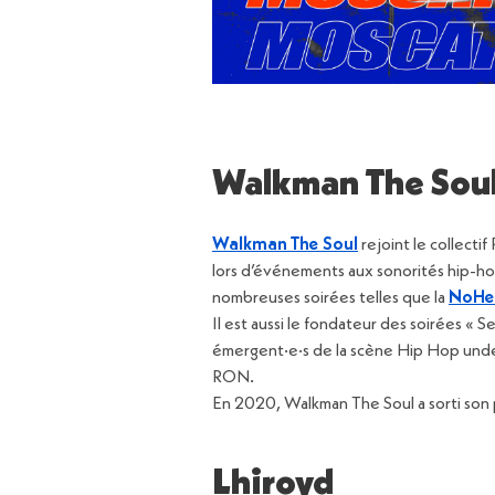
Walkman The Sou
Walkman The Soul
rejoint le collecti
lors d’événements aux sonorités hip-hop
nombreuses soirées telles que la
NoHel
Il est aussi le fondateur des soirées « 
émergent·e·s de la scène Hip Hop unde
RON.
En 2020, Walkman The Soul a sorti son 
Lhiroyd