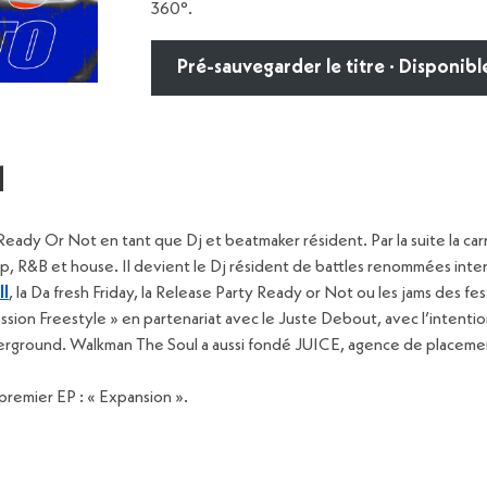
360°.
Pré-sauvegarder le titre · Disponible
l
f Ready Or Not en tant que Dj et beatmaker résident. Par la suite la c
, R&B et house. Il devient le Dj résident de battles renommées inter
l
, la Da fresh Friday, la Release Party Ready or Not ou les jams des f
Session Freestyle » en partenariat avec le Juste Debout, avec l’intenti
rground. Walkman The Soul a aussi fondé JUICE, agence de placement
premier EP : « Expansion ».