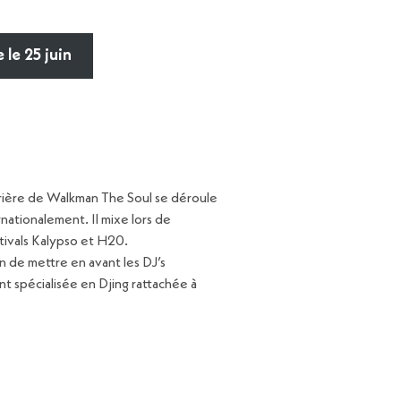
 le 25 juin
arrière de Walkman The Soul se déroule
nationalement. Il mixe lors de
estivals Kalypso et H20.
on de mettre en avant les DJ’s
 spécialisée en Djing rattachée à