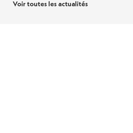
Voir toutes les actualités
Contact
Le MAP, c’est quoi ?
Nos Partenaires
Politique de Confidentialité
Mentions Légales