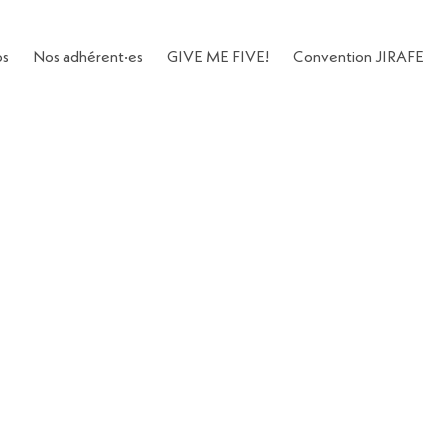
os
Nos adhérent·es
GIVE ME FIVE!
Convention JIRAFE