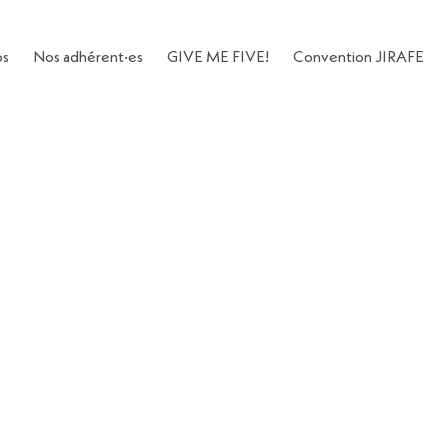
os
Nos adhérent·es
GIVE ME FIVE!
Convention JIRAFE