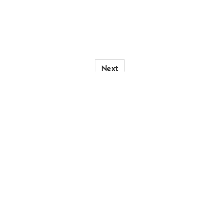
Next
Contact
Le MAP, c’est quoi ?
Nos Partenaires
Politique de Confidentialité
Mentions Légales