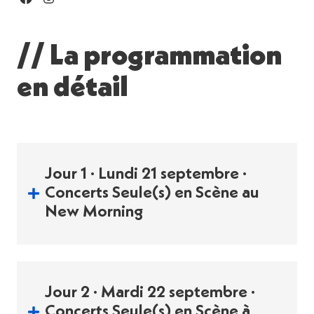
// La programmation
en détail
Jour 1 · Lundi 21 septembre ·
Concerts Seule(s) en Scène au
New Morning
Partager
Jour 2 · Mardi 22 septembre ·
21
Concerts Seule(s) en Scène à