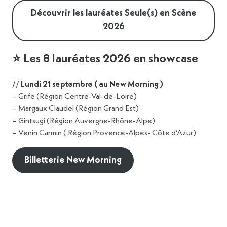
24
Découvrir les lauréates Seule(s) en Scène
sept.
2026
00:00
00:00
>
⭐️ Les 8 lauréates 2026 en showcase
FGO Barbara
France Travail spectacle
Jour 4 · Jeudi 24 septembre · Tables rondes et ateliers à FGO Barbar
//
Lundi 21 septembre ( au New Morning )
– Grife (Région Centre-Val-de-Loire)
– Margaux Claudel (Région Grand Est)
Faire rimer carrière et
– Gintsugi (Région Auvergne-Rhône-Alpe)
Agence Spectacle en charge du suivi des
longévité : remettre sa
– Venin Carmin ( Région Provence-Alpes- Côte d’Azur)
intermittents artistes de l’Île-de-France
santé physique et mentale à
l’épicentre de sa pratique
Billetterie New Morning
Comment préserver son corps et son esprit dans
une industrie où l’intensité et la précarité sont
souvent la norme ? À travers le témoignage de
l’artiste Thérèse, interviewée par Alexandra,