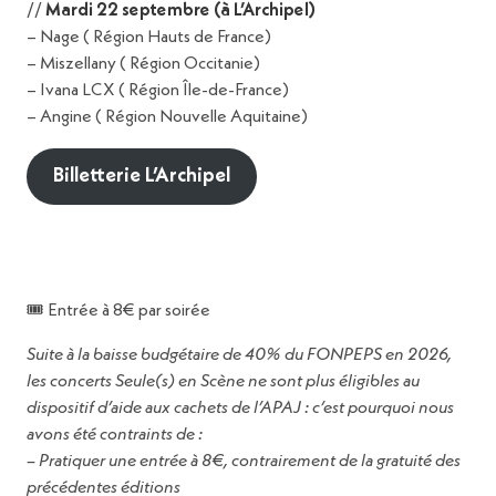
binôme du podcast
T’as mal où ?
, cet atelier
//
Mardi 22 septembre (à L’Archipel)
propose une plongée sans filtre dans les réalités
– Nage ( Région Hauts de France)
physiques et mentales vécues par les
Partager
– Miszellany ( Région Occitanie)
professionnel·les de la musique.
– Ivana LCX ( Région Île-de-France)
25
– Angine ( Région Nouvelle Aquitaine)
On y explorera les grands enseignements du
podcast, de l’endométriose à la perte auditive,
sept.
Billetterie L’Archipel
des effets des tournées à ceux des addictions,
en passant par les parcours de soin et de
00:00
00:00
>
résilience, accompagnés d’extraits choisis.
FGO Barbara
L’atelier se veut aussi pratique : une présentation
ur 5 · Vendredi 25 septembre · Tables rondes et ateliers à FGO Barb
des ressources repérées au fil des épisodes
🎟️ Entrée à 8€ par soirée
(Audiens, Thalie Santé, Agi-Son, CEFON, etc.)
Suite à la baisse budgétaire de 40% du FONPEPS en 2026,
sera proposée, avant un temps d’échange
Comment construire son
les concerts Seule(s) en Scène ne sont plus éligibles au
collectif pour partager expériences, questions et
projet grâce aux initiatives
dispositif d’aide aux cachets de l’APAJ : c’est pourquoi nous
outils.
de soutien dans les musiques
avons été contraints de :
Un temps fort pour (re)mettre la santé au centre
actuelles ?
– Pratiquer une entrée à 8€, contrairement de la gratuité des
des pratiques artistiques !
précédentes éditions