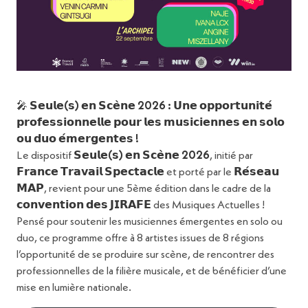
Lucie
Sabatier
, Présidente de
MEWEM
carrière, France travail
France
Spectacle au service des
professionnel·le·s de la
FERMER
musique
Vous souhaitez avoir des informations sur les
🎤
𝗦𝗲𝘂𝗹𝗲(𝘀) 𝗲𝗻 𝗦𝗰𝗲̀𝗻𝗲 2026 : 𝗨𝗻𝗲 𝗼𝗽𝗽𝗼𝗿𝘁𝘂𝗻𝗶𝘁𝗲́
services offerts par l’agence AVS ARTISTES Paris
𝗽𝗿𝗼𝗳𝗲𝘀𝘀𝗶𝗼𝗻𝗻𝗲𝗹𝗹𝗲 𝗽𝗼𝘂𝗿 𝗹𝗲𝘀 𝗺𝘂𝘀𝗶𝗰𝗶𝗲𝗻𝗻𝗲𝘀 𝗲𝗻 𝘀𝗼𝗹𝗼
IDF qui accompagnent les artistes intermittents
𝗼𝘂 𝗱𝘂𝗼 𝗲́𝗺𝗲𝗿𝗴𝗲𝗻𝘁𝗲𝘀 !
MEWEM France
d’Ile de France ? Vous avez des questions
Le dispositif
𝗦𝗲𝘂𝗹𝗲(𝘀) 𝗲𝗻 𝗦𝗰𝗲̀𝗻𝗲 2026
, initié par
relatives aux premiers pas dans l’intermittence du
𝗙𝗿𝗮𝗻𝗰𝗲 𝗧𝗿𝗮𝘃𝗮𝗶𝗹 𝗦𝗽𝗲𝗰𝘁𝗮𝗰𝗹𝗲
et porté par le
𝗥𝗲́𝘀𝗲𝗮𝘂
spectacle, Quelles démarches réaliser pour
𝗠𝗔𝗣
, revient pour une 5ème édition dans le cadre de la
devenir intermittent du spectacle ?
𝗰𝗼𝗻𝘃𝗲𝗻𝘁𝗶𝗼𝗻 𝗱𝗲𝘀 𝗝𝗜𝗥𝗔𝗙𝗘
des Musiques Actuelles !
Avec
Pensé pour soutenir les musiciennes émergentes en solo ou
duo, ce programme offre à 8 artistes issues de 8 régions
Delphine
Ricateau,
Conseillère
l’opportunité de se produire sur scène, de rencontrer des
spectacle
France Travail
professionnelles de la filière musicale, et de bénéficier d’une
Partager
Maria
Neves
mise en lumière nationale.