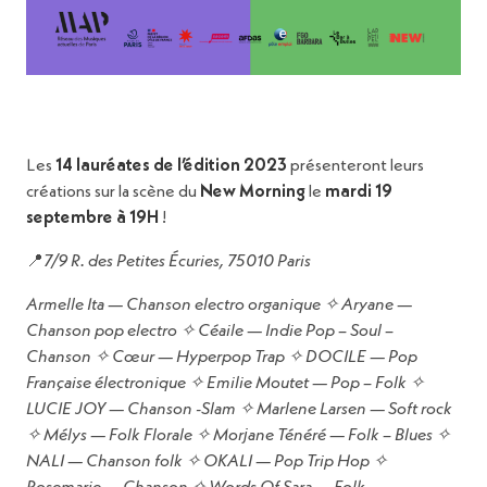
Les
14 lauréates de l’édition 2023
présenteront leurs
créations sur la scène du
New Morning
le
mardi 19
septembre à 19H
!
📍
7/9 R. des Petites Écuries, 75010 Paris
Armelle Ita — Chanson electro organique ✧ Aryane —
Chanson pop electro ✧ Céaile — Indie Pop – Soul –
Chanson ✧ Cœur — Hyperpop Trap ✧ DOCILE — Pop
Française électronique ✧ Emilie Moutet — Pop – Folk ✧
LUCIE JOY — Chanson -Slam ✧ Marlene Larsen — Soft rock
✧ Mélys — Folk Florale ✧ Morjane Ténéré — Folk – Blues ✧
NALI — Chanson folk ✧ OKALI — Pop Trip Hop ✧