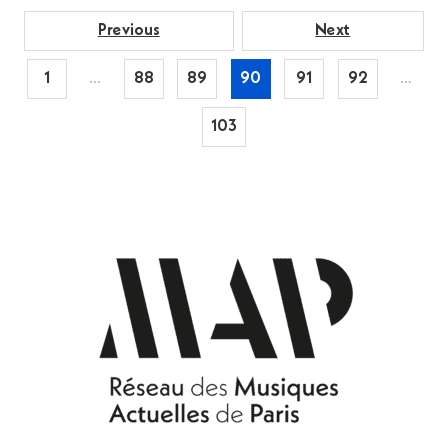
Previous
Next
1
…
88
89
90
91
92
…
103